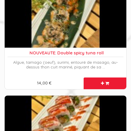
NOUVEAUTE: Double spicy tuna roll
Algue, tamago (oeuf), surimi, entouré de masago, au-
dessus thon cuit mariné, piquant de sa …
14,00 €