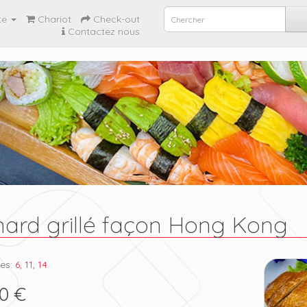
te
Chariot
Check-out
Contactez nous
ard grillé façon Hong Kong
es:
6, 11, 14
0 €